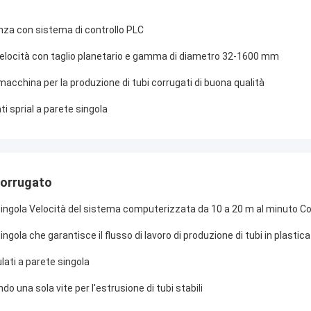
ienza con sistema di controllo PLC
a velocità con taglio planetario e gamma di diametro 32-1600 mm
 macchina per la produzione di tubi corrugati di buona qualità
i sprial a parete singola
 corrugato
te singola Velocità del sistema computerizzata da 10 a 20 m al minuto C
ingola che garantisce il flusso di lavoro di produzione di tubi in plastica
ulati a parete singola
do una sola vite per l'estrusione di tubi stabili