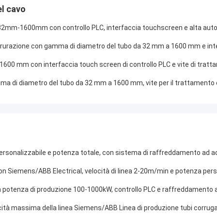
el cavo
 da 32mm-1600mm con controllo PLC, interfaccia touchscreen e alta au
 nitrurazione con gamma di diametro del tubo da 32 mm a 1600 mm e int
-1600 mm con interfaccia touch screen di controllo PLC e vite di tratt
mma di diametro del tubo da 32 mm a 1600 mm, vite per il trattamento d
o personalizzabile e potenza totale, con sistema di raffreddamento ad 
con Siemens/ABB Electrical, velocità di linea 2-20m/min e potenza pers
 potenza di produzione 100-1000kW, controllo PLC e raffreddamento a
à massima della linea Siemens/ABB Linea di produzione tubi corrugati