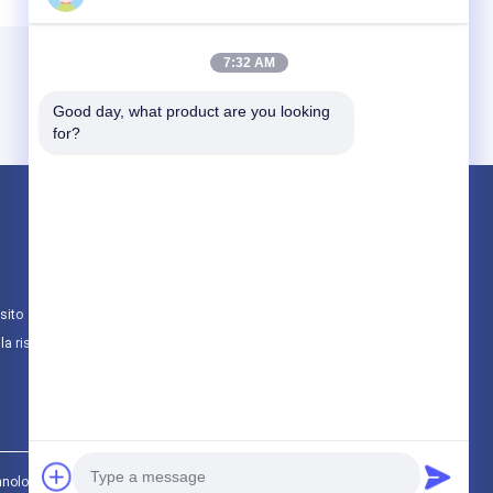
7:32 AM
Good day, what product are you looking 
for?
Prodotti
linea ondulata doppia dell'estrusione del tu
A parete singola linea di estrusione del tubo
sito
linea di estrusione tubi HDPE
lla riservatezza
Tutte le categorie
nology Co., Ltd. All Rights Reserved.