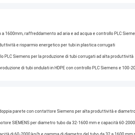
mm a 1600mm, raffreddamento ad aria e ad acqua e controllo PLC Siem
uttività e risparmio energetico per tubi in plastica corrugati
lo PLC Siemens per la produzione di tubi corrugati ad alta produttività
roduzione di tubi ondulati in HDPE con controllo PLC Siemens e 100-20
 a doppia parete con contattore Siemens per alta produttività e diamet
on motore SIEMENS per diametro tubo da 32-1600 mm e capacità 60-2000
capacità di 60-2000 kg/h e gamma di diametro del tubo da 32 a 1600 mm