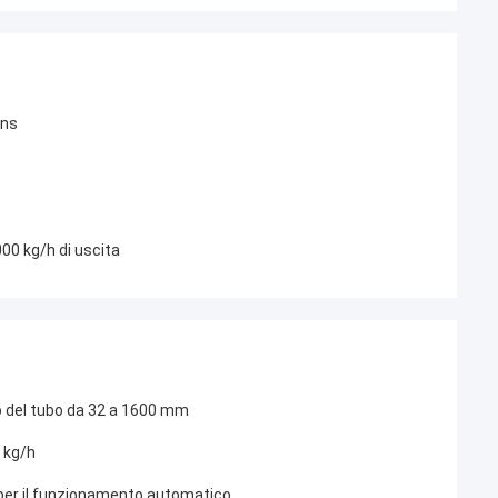
ens
00 kg/h di uscita
ro del tubo da 32 a 1600 mm
 kg/h
 per il funzionamento automatico