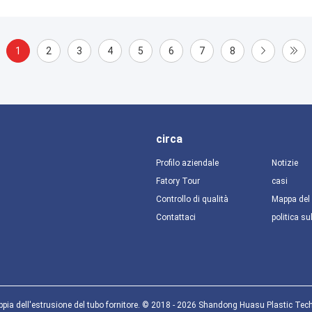
1
2
3
4
5
6
7
8
circa
Profilo aziendale
Notizie
Fatory Tour
casi
Controllo di qualità
Mappa del 
Contattaci
politica su
pia dell'estrusione del tubo fornitore. © 2018 - 2026 Shandong Huasu Plastic Tech