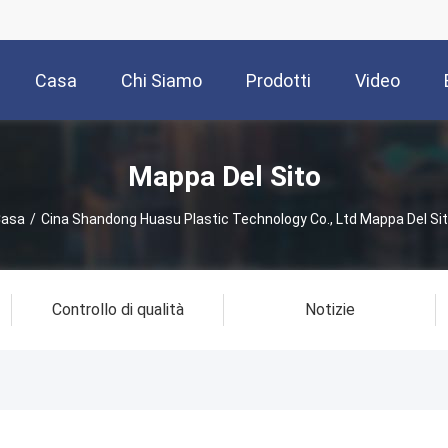
Casa
Chi Siamo
Prodotti
Video
Mappa Del Sito
Casa
/
Cina Shandong Huasu Plastic Technology Co., Ltd Mappa Del Si
Controllo di qualità
Notizie