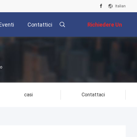
Italian
Eventi
Contattici
Richiedere Un
Preventivo
to
casi
Contattaci