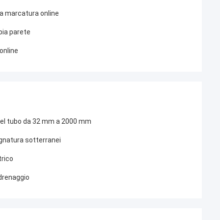
la marcatura online
pia parete
online
 del tubo da 32 mm a 2000 mm
gnatura sotterranei
trico
 drenaggio