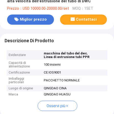
alta velocità dell'estrusione del tubo di DWC
Prezzo：USD 10000.00-20000.00/set
MOQ：1SET
Miglior prezzo
Contattaci
Descrizione Di Prodotto
,
macchina del tubo del dwc
Evidenziare
Linea di estrusione tubi PPR
Capacità di
100 insiemi
alimentazione
Certificazione
CE IOS9001
Imballaggi
PACCHETTO NORMALE
particolari
Luogo di origine
QINGDAO CINA
Marca
QINGDAO HUASU
Osservi più