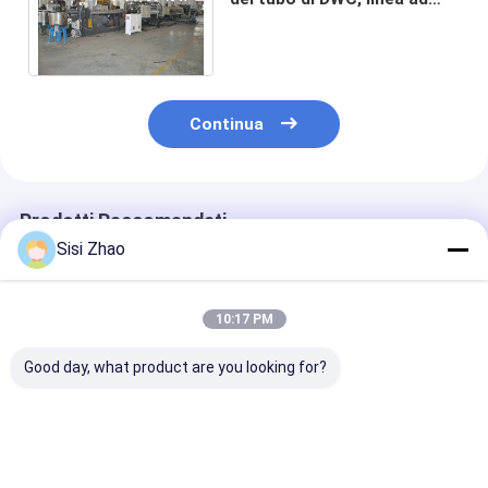
alta velocità dell'estrusione
del tubo di DWC
Continua
Prodotti Raccomandati
Sisi Zhao
10:17 PM
Good day, what product are you looking for?
Ingegneria
Linea di estrusione
Linea di produ
municipale Linea di
per tubi corrugati a
di tubi ondulat
estrusione di tubi
doppia parete con
doppia parete
ondulati a doppia
motore SIEMENS per
capacità di 6