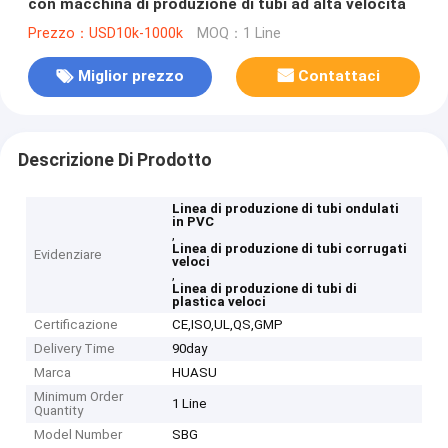
con macchina di produzione di tubi ad alta velocità
Prezzo：USD10k-1000k
MOQ：1 Line
Miglior prezzo
Contattaci
Descrizione Di Prodotto
Linea di produzione di tubi ondulati
in PVC
,
Linea di produzione di tubi corrugati
Evidenziare
veloci
,
Linea di produzione di tubi di
plastica veloci
Certificazione
CE,ISO,UL,QS,GMP
Delivery Time
90day
Marca
HUASU
Minimum Order
1 Line
Quantity
Model Number
SBG